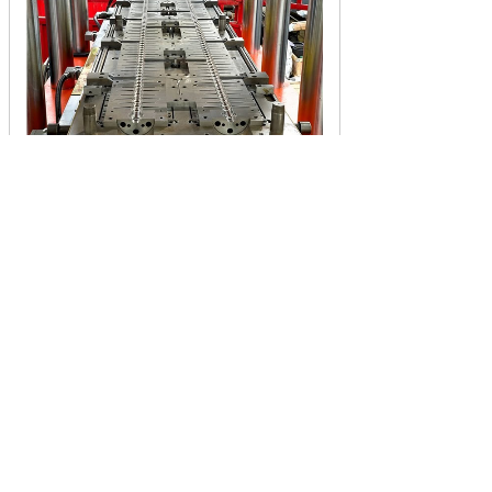
长棒绝缘子模具
220kv套管模具